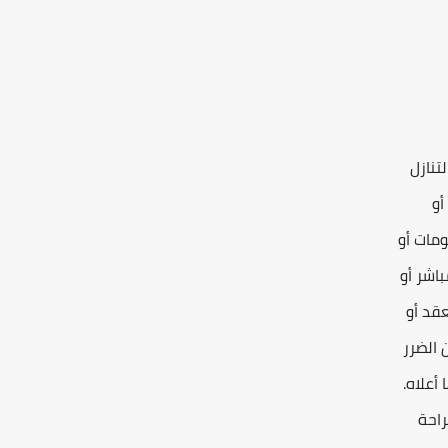
تنازل
أو
ومات أو
اشر أو
عقد أو
 الضرر
أعلاه.
احة