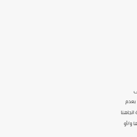
ى
 بعدم
اتجاهنا
ا و/أو