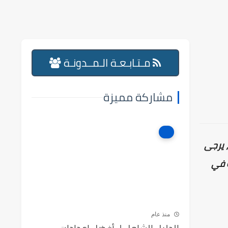
مـتـابـعـة الـمــدونـة
مشاركة مميزة
، يرجى
ة في
منذ عام