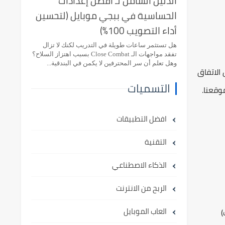
الدليل الشامل لـ أفضل إعدادات
الحساسية في ببجي موبايل (لتحسين
أداء التصويب 100%)
هل تستثمر ساعات طويلة في التدريب لكنك لا تزال
تفقد مواجهات الـ Close Combat بسبب اهتزاز السلاح؟
وهل تعلم أن سر المحترفين لا يكمن في البندقية...
الاتفاق
التسميات
وقعنا.
افضل التطبيقات
التقنية
الذكاء الاصطناعي
الربح من الانترنت
العاب الموبايل
)