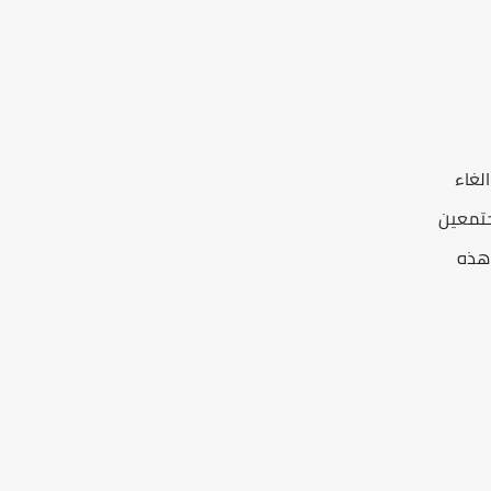
لغاء
جتمعين
 هذه